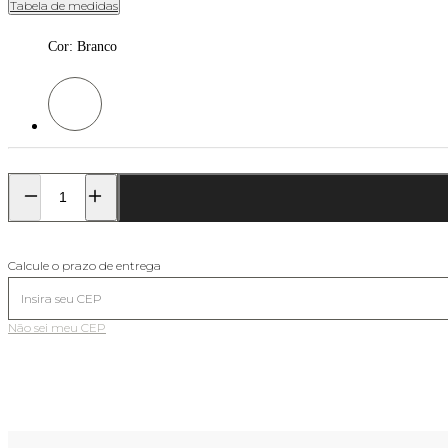
Tabela de medidas
Cor
:
Branco
Cor: Branco
Calcule o prazo de entrega
Não sei meu CEP