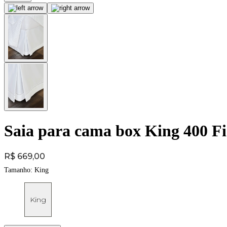
Saia para cama box King 400 Fi
Price:
R$ 669,00
Tamanho:
King
King