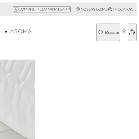
Frete Grátis acima de R$500*
Sal
COMPRE PELO WHATSAPP
NOSSAS LOJAS
TROCA FÁCIL
O
AROMA
Buscar