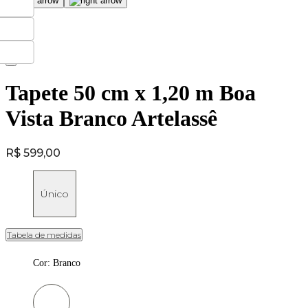
Tapete 50 cm x 1,20 m Boa
Vista Branco Artelassê
Price:
R$ 599,00
Único
Tabela de medidas
Cor
:
Branco
Cor: Branco