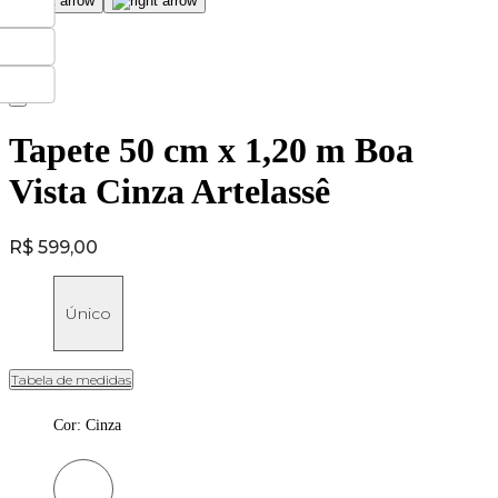
Tapete 50 cm x 1,20 m Boa
Vista Cinza Artelassê
Price:
R$ 599,00
Único
Tabela de medidas
Cor
:
Cinza
Cor: Cinza