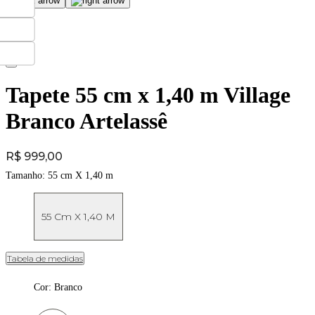
Tapete 55 cm x 1,40 m Village
Branco Artelassê
Price:
R$ 999,00
Tamanho:
55 cm X 1,40 m
55 Cm X 1,40 M
Tabela de medidas
Cor
:
Branco
Cor: Branco