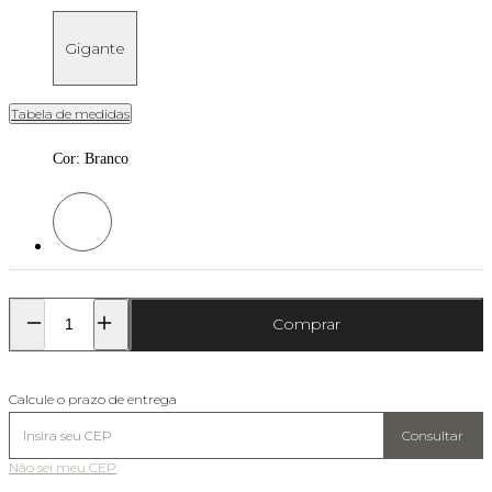
Gigante
Tabela de medidas
Cor
:
Branco
Cor: Branco
Comprar
Calcule o prazo de entrega
Consultar
Não sei meu CEP