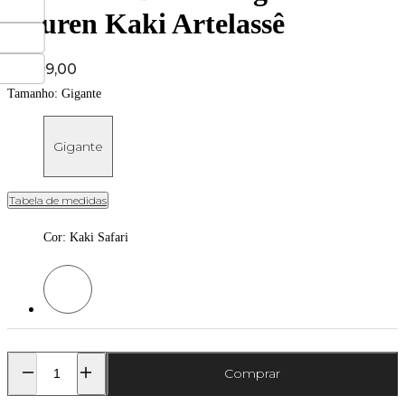
Lauren Kaki Artelassê
Price:
R$ 199,00
Tamanho:
Gigante
Gigante
Tabela de medidas
Cor
:
Kaki Safari
Cor: Kaki Safari
Comprar