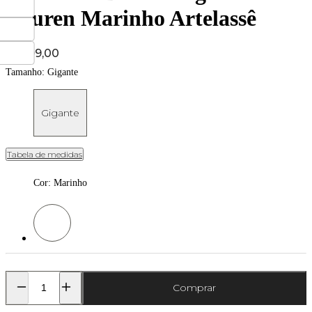
Lauren Marinho Artelassê
Price:
R$ 199,00
Tamanho:
Gigante
Gigante
Tabela de medidas
Cor
:
Marinho
Cor: Marinho
Comprar