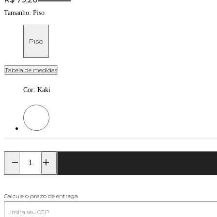
Tamanho:
Piso
Piso
Tabela de medidas
Cor
:
Kaki
Cor: Kaki
Calcule o prazo de entrega