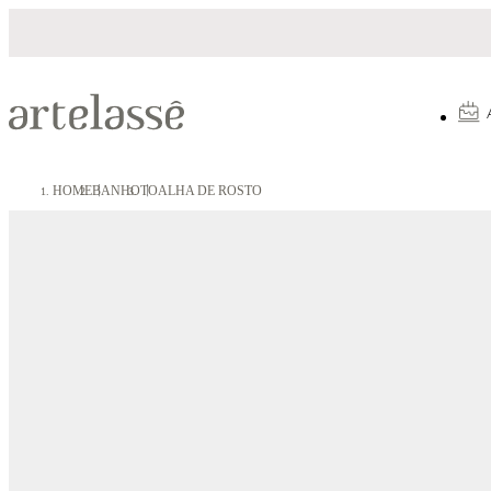
to em até 10X sem juros
5% OFF no Pix
HOME
BANHO
TOALHA DE ROSTO