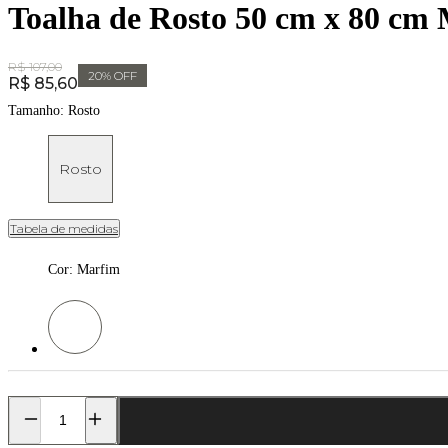
Toalha de Rosto 50 cm x 80 cm 
Original Price:
R$ 107,00
20
% OFF
Price:
R$ 85,60
Tamanho:
Rosto
Rosto
Tabela de medidas
Cor
:
Marfim
Cor: Marfim