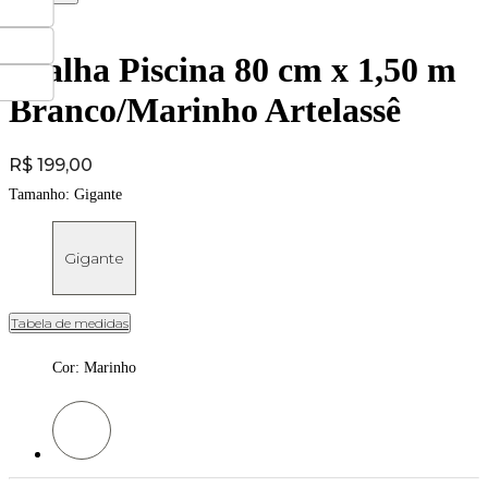
Toalha Piscina 80 cm x 1,50 m
Branco/Marinho Artelassê
Price:
R$ 199,00
Tamanho:
Gigante
Gigante
Tabela de medidas
Cor
:
Marinho
Cor: Marinho