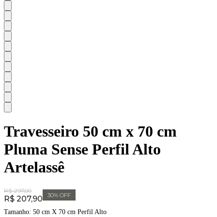
Travesseiro 50 cm x 70 cm
Pluma Sense Perfil Alto
Artelassê
Original Price:
R$ 297,00
30
% OFF
Price:
R$ 207,90
Tamanho:
50 cm X 70 cm Perfil Alto