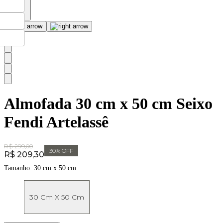
Almofada 30 cm x 50 cm Seixo
Fendi Artelassê
Original Price:
R$ 299,00
30
% OFF
Price:
R$ 209,30
Tamanho:
30 cm x 50 cm
30 Cm X 50 Cm