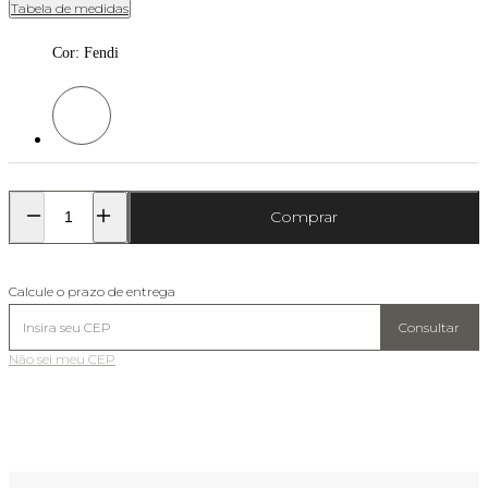
Tabela de medidas
Cor
:
Fendi
Cor: Fendi
Comprar
Calcule o prazo de entrega
Consultar
Não sei meu CEP