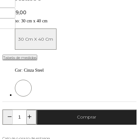
Price:
R$ 169,00
Tamanho:
30 cm x 40 cm
30 Cm X 40 Cm
Tabela de medidas
Cor
:
Cinza Steel
Cor: Cinza Steel
Comprar
Calcule o prazo de entrega