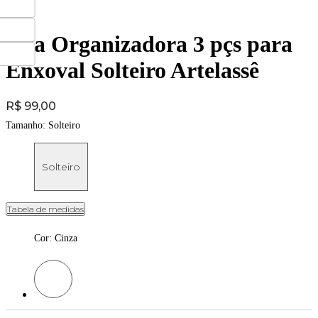
Fita Organizadora 3 pçs para
Enxoval Solteiro Artelassê
Price:
R$ 99,00
Tamanho:
Solteiro
Solteiro
Tabela de medidas
Cor
:
Cinza
Cor: Cinza