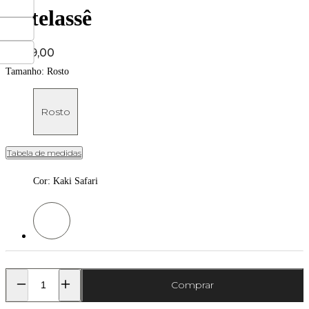
Artelassê
Price:
R$ 79,00
Tamanho:
Rosto
Rosto
Tabela de medidas
Cor
:
Kaki Safari
Cor: Kaki Safari
Comprar